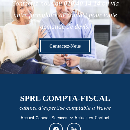
Contactez-nous au
010 40 14 14
ou via
notre formulaire de contact pour toute
demande de
devis
.
Contactez-Nous
SPRL COMPTA-FISCAL
cabinet d’expertise comptable à Wavre
Accueil
Cabinet
Services
Actualités
Contact