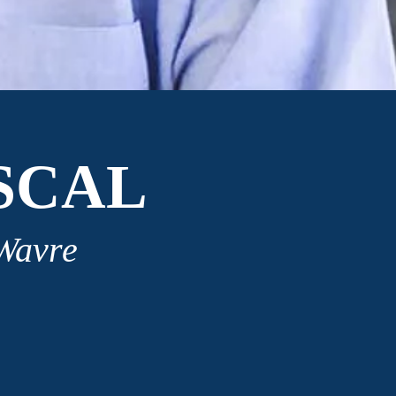
SCAL
 Wavre