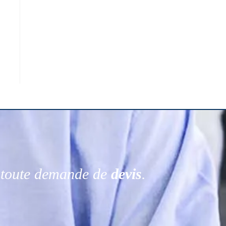
r toute demande de
devis
.