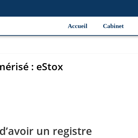
érisé : eStox
Accueil
Cabinet
mérisé : eStox
d’avoir un registre