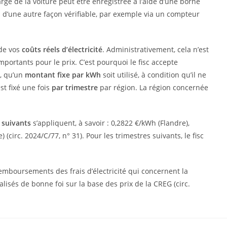
rge de la voiture peut être enregistrée à l’aide d’une borne
ou d’une autre façon vérifiable, par exemple via un compteur
 de vos
coûts réels d’électricité
. Administrativement, cela n’est
ortants pour le prix. C’est pourquoi le fisc accepte
, qu’un
montant fixe par kWh
soit utilisé, à condition qu’il ne
st fixé une fois
par trimestre
par région. La région concernée
suivants
s’appliquent, à savoir : 0,2822 €/kWh (Flandre),
(circ. 2024/C/77, n° 31). Pour les trimestres suivants, le fisc
remboursements des frais d’électricité qui concernent la
alisés de bonne foi sur la base des prix de la CREG (circ.