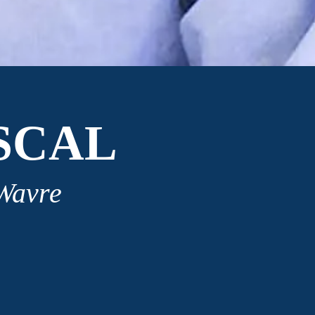
SCAL
 Wavre