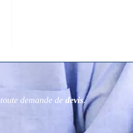
r toute demande de
devis
.