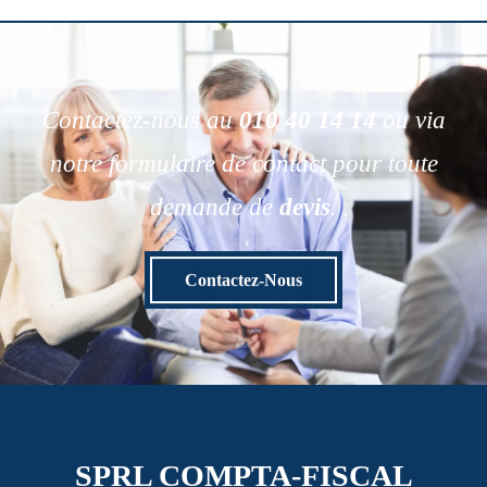
Contactez-nous au
010 40 14 14
ou via
notre formulaire de contact pour toute
demande de
devis
.
Contactez-Nous
SPRL COMPTA-FISCAL