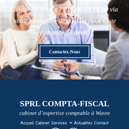
Contactez-nous au
010 40 14 14
ou via
notre formulaire de contact pour toute
demande de
devis
.
Contactez-Nous
SPRL COMPTA-FISCAL
cabinet d’expertise comptable à Wavre
Accueil
Cabinet
Services
Actualités
Contact