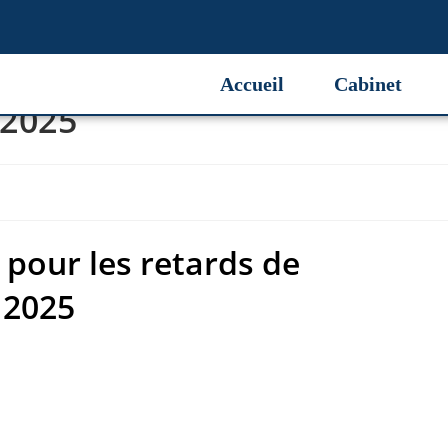
l pour les retards de
Accueil
Cabinet
 2025
l pour les retards de
 2025