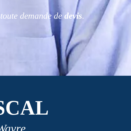
r toute demande de
devis
.
SCAL
 Wavre