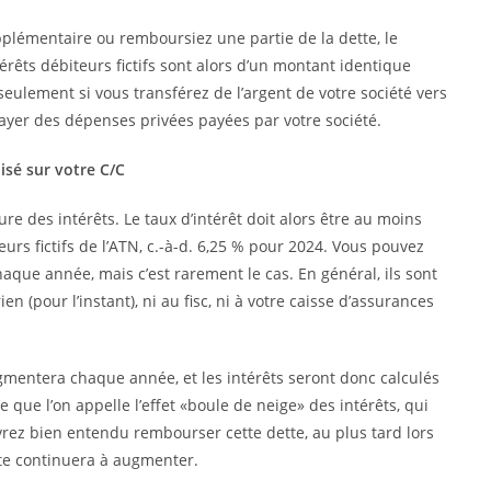
plémentaire ou remboursiez une partie de la dette, le
érêts débiteurs fictifs sont alors d’un montant identique
ulement si vous transférez de l’argent de votre société vers
payer des dépenses privées payées par votre société.
isé sur votre C/C
ure des intérêts. Le taux d’intérêt doit alors être au moins
teurs fictifs de l’ATN, c.-à-d. 6,25 % pour 2024. Vous pouvez
haque année, mais c’est rarement le cas. En général, ils sont
n (pour l’instant), ni au fisc, ni à votre caisse d’assurances
 augmentera chaque année, et les intérêts seront donc calculés
 que l’on appelle l’effet «boule de neige» des intérêts, qui
evrez bien entendu rembourser cette dette, au plus tard lors
dette continuera à augmenter.