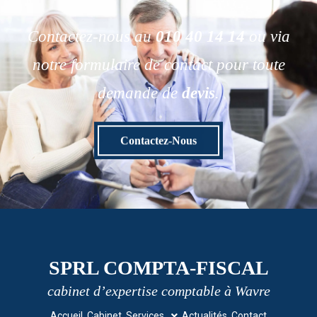
Contactez-nous au
010 40 14 14
ou via
notre formulaire de contact pour toute
demande de
devis
.
Contactez-Nous
SPRL COMPTA-FISCAL
cabinet d’expertise comptable à Wavre
Accueil
Cabinet
Services
Actualités
Contact