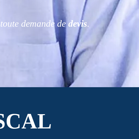
r toute demande de
devis
.
SCAL