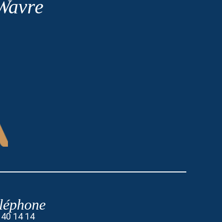
 Wavre
léphone
 40 14 14