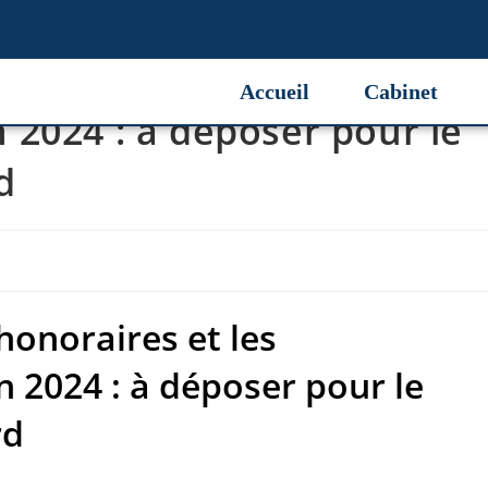
honoraires et les
Accueil
Cabinet
2024 : à déposer pour le
d
honoraires et les
 2024 : à déposer pour le
rd