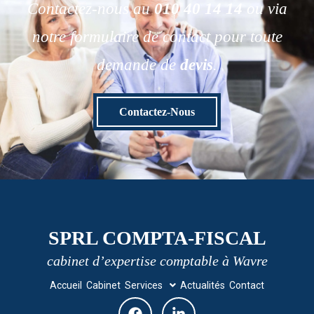
Contactez-nous au
010 40 14 14
ou via
notre formulaire de contact pour toute
demande de
devis
.
Contactez-Nous
SPRL COMPTA-FISCAL
cabinet d’expertise comptable à Wavre
Accueil
Cabinet
Services
Actualités
Contact