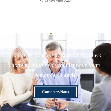
25 novembre 2020
Contactez-nous au
010 40 14 14
ou via
notre formulaire de contact pour toute
demande de
devis
.
Contactez-Nous