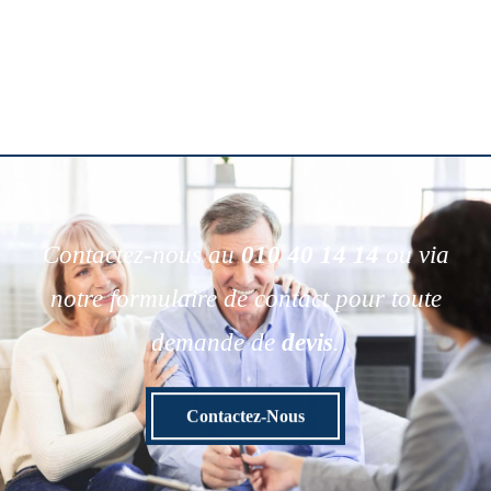
Contactez-nous au
010 40 14 14
ou via
notre formulaire de contact pour toute
demande de
devis
.
Contactez-Nous