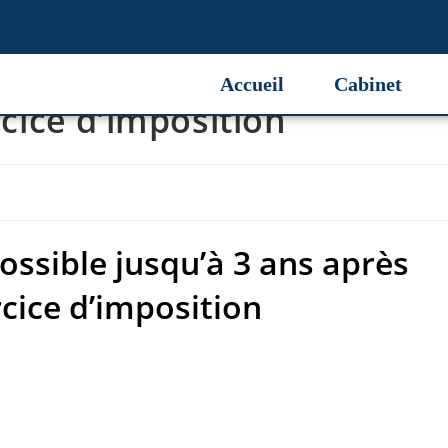
possible jusqu’à 3 ans après
Accueil
Cabinet
rcice d’imposition
possible jusqu’à 3 ans après
rcice d’imposition