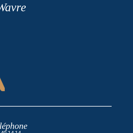
 Wavre
léphone
 40 14 14