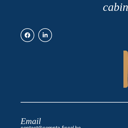
cabin
Email
contact@compta-fiscal.be