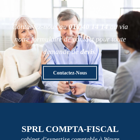
Contactez-nous au
010 40 14 14
ou via
notre formulaire de contact pour toute
demande de
devis
.
Contactez-Nous
SPRL COMPTA-FISCAL
cabinet d’expertise comptable à Wavre