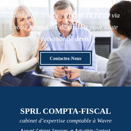
Contactez-nous au
010 40 14 14
ou via
notre formulaire de contact pour toute
demande de
devis
.
Contactez-Nous
SPRL COMPTA-FISCAL
cabinet d’expertise comptable à Wavre
Accueil
Cabinet
Services
Actualités
Contact