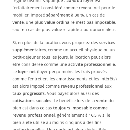
régime distinct s’applique :
20 % du loyer
est
forfaitairement considéré comme revenu net pour le
mobilier, imposé
séparément à 30 %
. En cas de
vente
, une
plus-value ordinaire n’est pas imposable
,
sauf en cas de plus-value « rapide » ou « anormale ».
Si, en plus de la location, vous proposez des
services
supplémentaires
, comme un accueil physique ou un
petit-déjeuner tous les jours, la location peut alors
être considérée comme une
activité professionnelle
.
Le
loyer net
(loyer perçu moins les frais prouvés
comme l’entretien, les amortissements et les intérêts)
est alors imposé comme
revenu professionnel
aux
taux progressifs
. Vous payez alors aussi des
cotisations sociales
. Le bénéfice lors de la
vente
du
bien est dans ce cas
toujours imposable comme
revenu professionnel
, généralement à 16,5 % si le
bien a été utilisé au moins cinq ans à des fins
professionnelles. Une perte est alors déductible.