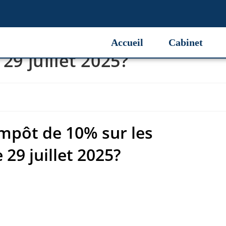
mpôt de 10% sur les
Accueil
Cabinet
29 juillet 2025?
impôt de 10% sur les
 29 juillet 2025?