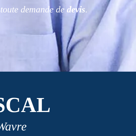
r toute demande de
devis
.
SCAL
 Wavre