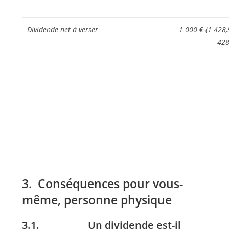
Dividende net à verser
1 000
€
(1 428
428
3. Conséquences pour vous-
même, personne physique
3.1. Un dividende est-il