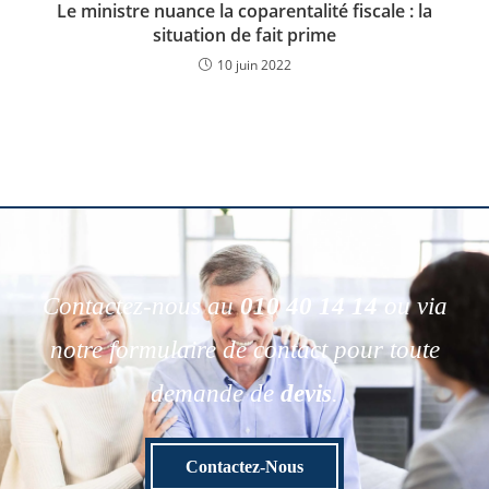
Le ministre nuance la coparentalité fiscale : la
situation de fait prime
10 juin 2022
Contactez-nous au
010 40 14 14
ou via
notre formulaire de contact pour toute
demande de
devis
.
Contactez-Nous