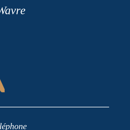
 Wavre
léphone