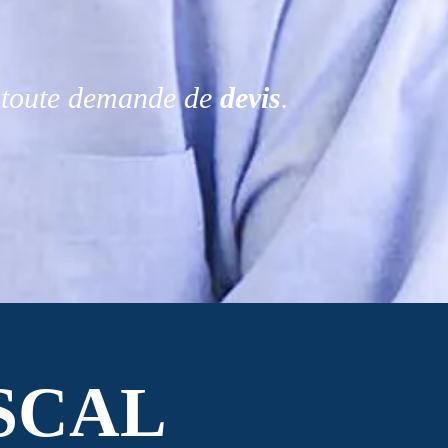
r toute demande de
devis
.
SCAL