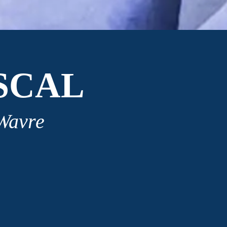
SCAL
 Wavre