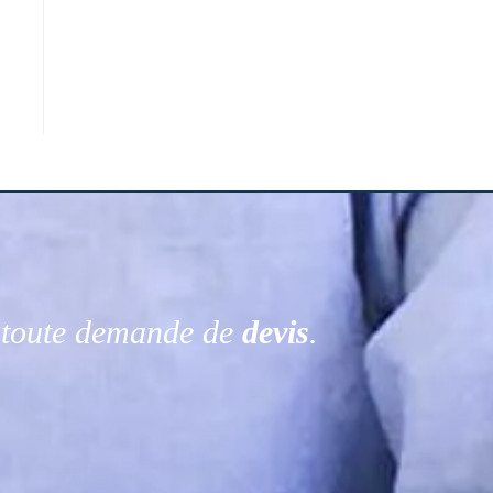
r toute demande de
devis
.