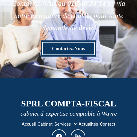
Contactez-nous au
010 40 14 14
ou via
notre formulaire de contact pour toute
demande de
devis
.
Contactez-Nous
SPRL COMPTA-FISCAL
cabinet d’expertise comptable à Wavre
Accueil
Cabinet
Services
Actualités
Contact