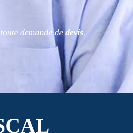
r toute demande de
devis
.
SCAL