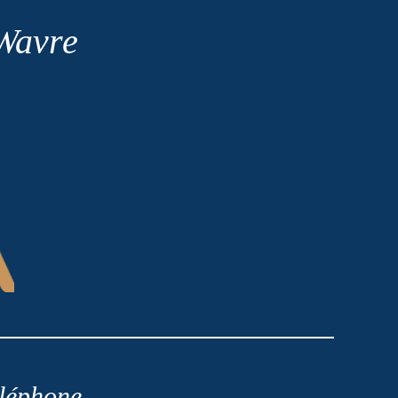
 Wavre
léphone