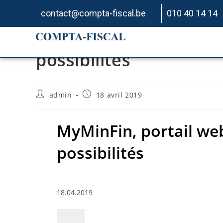
contact@compta-fiscal.be
010 40 14 14
MyMinFin, portail web
possibilités
admin
18 avril 2019
MyMinFin, portail we
possibilités
18.04.2019