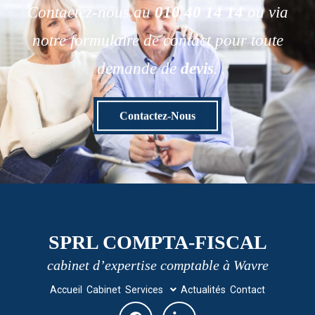
Contactez-nous au
010 40 14 14
ou via
notre formulaire de contact pour toute
demande de
devis
.
Contactez-Nous
SPRL COMPTA-FISCAL
cabinet d’expertise comptable à Wavre
Accueil
Cabinet
Services
Actualités
Contact