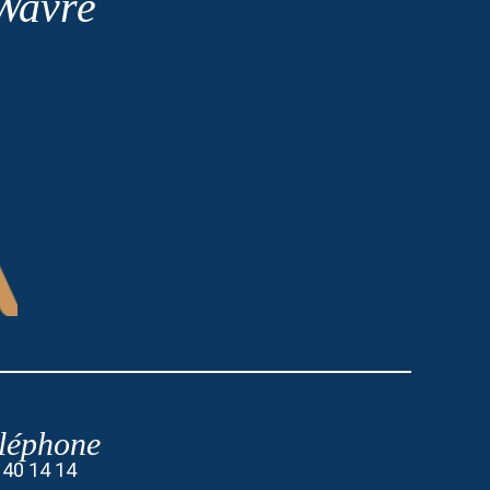
 Wavre
léphone
 40 14 14