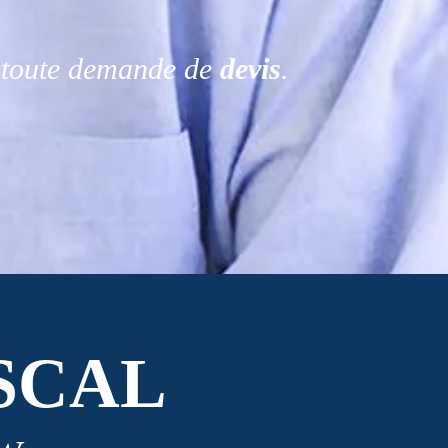
r toute demande de
devis
.
SCAL