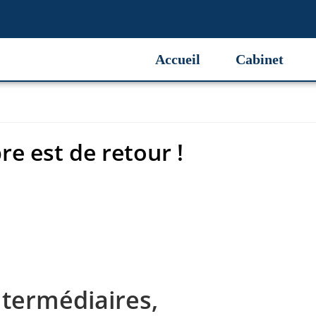
 est de retour !
Accueil
Cabinet
e est de retour !
termédiaires,