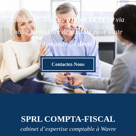
Contactez-nous au
010 40 14 14
ou via
notre formulaire de contact pour toute
demande de
devis
.
Contactez-Nous
SPRL COMPTA-FISCAL
cabinet d’expertise comptable à Wavre