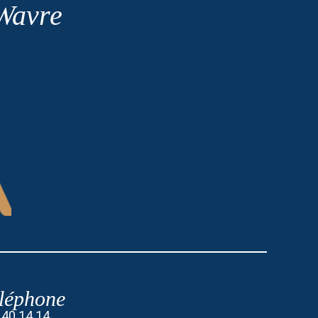
 Wavre
léphone
 40 14 14