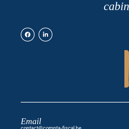
cabin
Email
contact@compta-fiscal.be