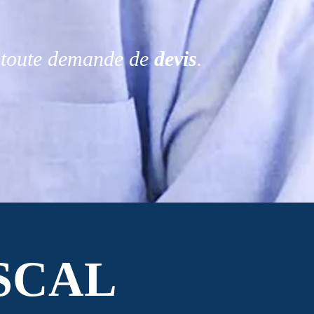
r toute demande de
devis
.
SCAL