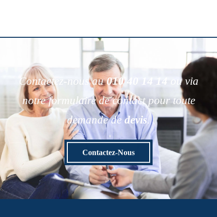
Contactez-nous au
010 40 14 14
ou via
notre formulaire de contact pour toute
demande de
devis
.
Contactez-Nous