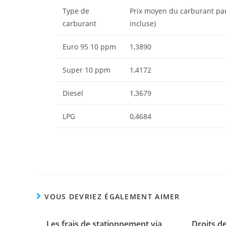
Type de
Prix moyen du carburant par 
carburant
incluse)
Euro 95 10 ppm
1,3890
Super 10 ppm
1,4172
Diesel
1,3679
LPG
0,4684
VOUS DEVRIEZ ÉGALEMENT AIMER
Les frais de stationnement via
Droits d