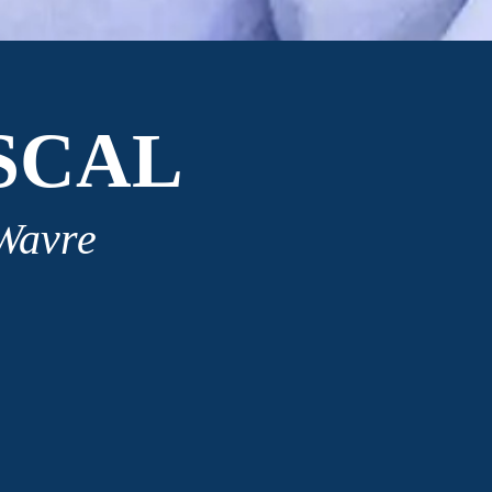
SCAL
 Wavre