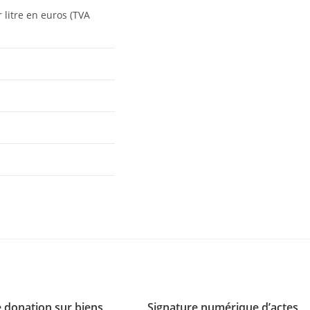
litre en euros (TVA
e donation sur biens
Signature numérique d’actes