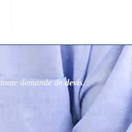
r toute demande de
devis
.