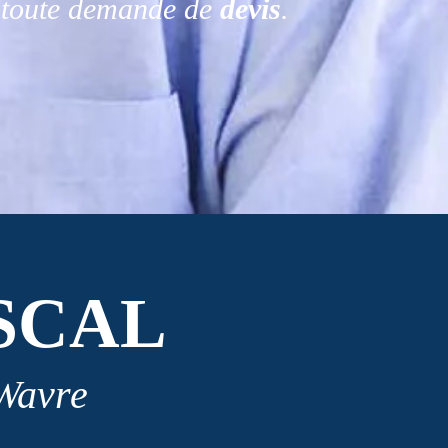
r toute demande de
devis
.
SCAL
 Wavre