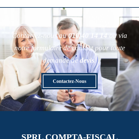
Contactez-nous au
010 40 14 14
ou via
notre formulaire de contact pour toute
demande de
devis
.
Contactez-Nous
SPRL COMPTA-FISCAL