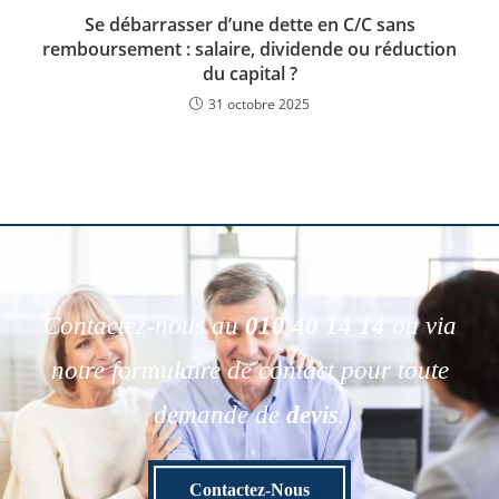
Se débarrasser d’une dette en C/C sans
remboursement : salaire, dividende ou réduction
du capital ?
31 octobre 2025
Contactez-nous au
010 40 14 14
ou via
notre formulaire de contact pour toute
demande de
devis
.
Contactez-Nous