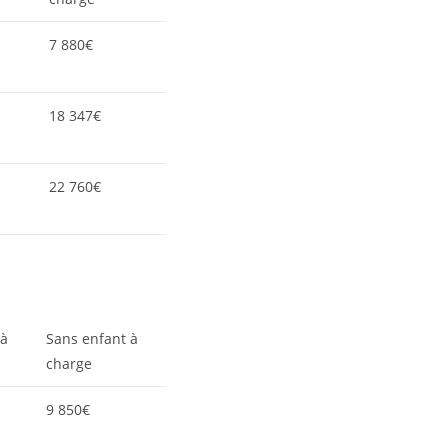
7 880€
18 347€
22 760€
 à
Sans enfant à
charge
9 850€