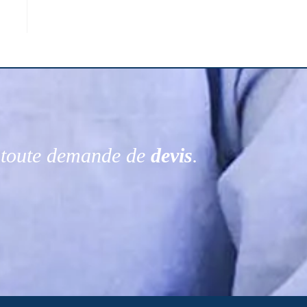
r toute demande de
devis
.