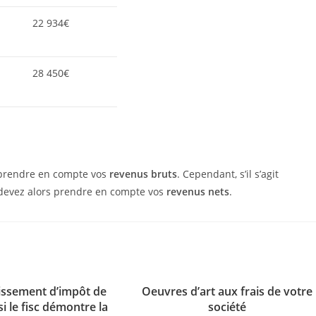
22 934€
28 450€
 prendre en compte vos
revenus bruts
. Cependant, s’il s’agit
 devez alors prendre en compte vos
revenus nets
.
issement d’impôt de
Oeuvres d’art aux frais de votre
i le fisc démontre la
société