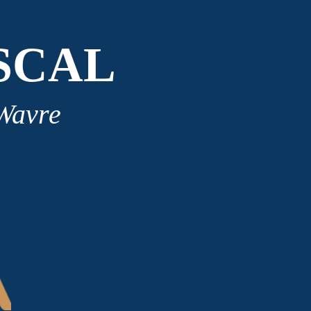
SCAL
 Wavre