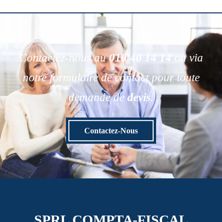
Contactez-nous au
010 40 14 14
ou via
notre formulaire de contact pour toute
demande de
devis
.
Contactez-Nous
SPRL COMPTA-FISCAL