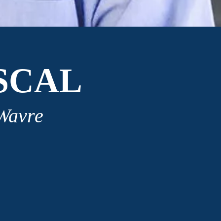
SCAL
 Wavre