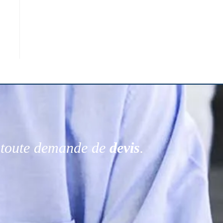
r toute demande de
devis
.