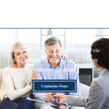
Contactez-nous au
010 40 14 14
ou via
notre formulaire de contact pour toute
demande de
devis
.
Contactez-Nous