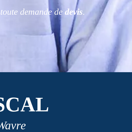
r toute demande de
devis
.
SCAL
 Wavre