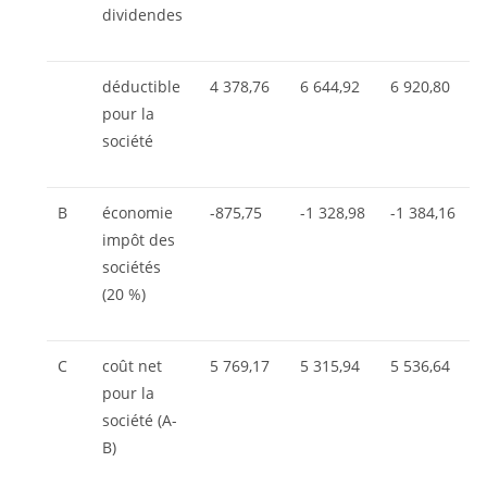
dividendes
déductible
4 378,76
6 644,92
6 920,80
pour la
société
B
économie
-875,75
-1 328,98
-1 384,16
impôt des
sociétés
(20 %)
C
coût net
5 769,17
5 315,94
5 536,64
pour la
société (A-
B)