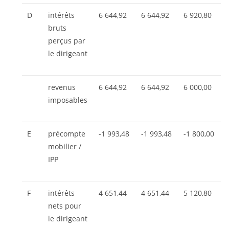
D
intérêts
6 644,92
6 644,92
6 920,80
bruts
perçus par
le dirigeant
revenus
6 644,92
6 644,92
6 000,00
imposables
E
précompte
-1 993,48
-1 993,48
-1 800,00
mobilier /
IPP
F
intérêts
4 651,44
4 651,44
5 120,80
nets pour
le dirigeant