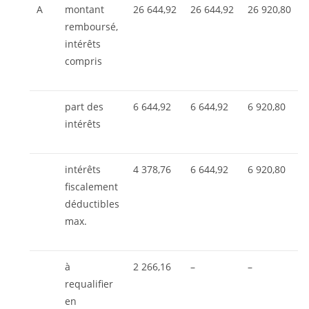
A
montant
26 644,92
26 644,92
26 920,80
remboursé,
intérêts
compris
part des
6 644,92
6 644,92
6 920,80
intérêts
intérêts
4 378,76
6 644,92
6 920,80
fiscalement
déductibles
max.
à
2 266,16
–
–
requalifier
en