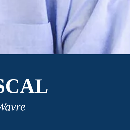
SCAL
 Wavre