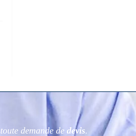
r toute demande de
devis
.