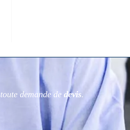
r toute demande de
devis
.