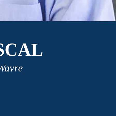
SCAL
 Wavre