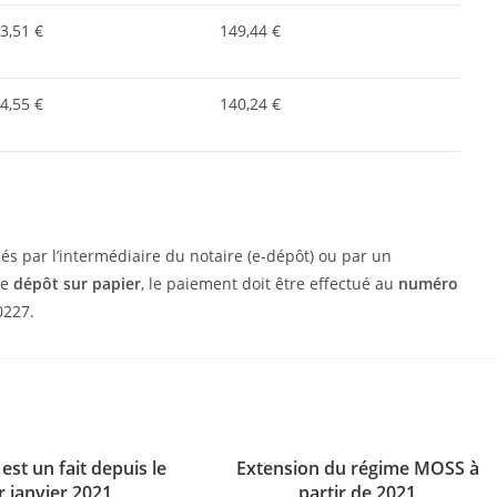
3,51 €
149,44 €
4,55 €
140,24 €
glés par l’intermédiaire du notaire (e-dépôt) ou par un
de
dépôt sur papier
, le paiement doit être effectué au
numéro
0227.
 est un fait depuis le
Extension du régime MOSS à
r janvier 2021
partir de 2021