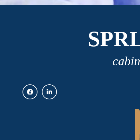
SPR
cabin