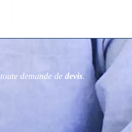
r toute demande de
devis
.