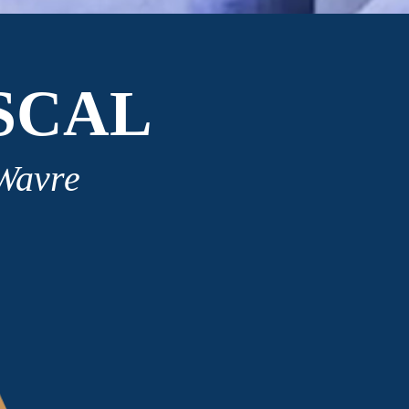
SCAL
 Wavre