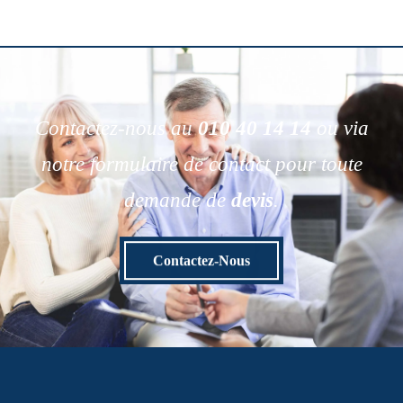
Contactez-nous au
010 40 14 14
ou via
notre formulaire de contact pour toute
demande de
devis
.
Contactez-Nous