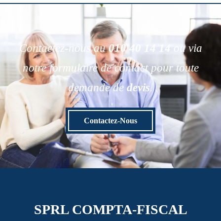
Contactez-nous au
010 40 14 14
ou via
notre formulaire de contact pour toute
demande de
devis
.
Contactez-Nous
SPRL COMPTA-FISCAL