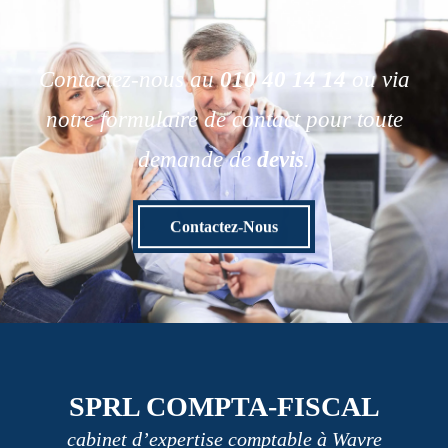
Contactez-nous au
010 40 14 14
ou via
notre formulaire de contact pour toute
demande de
devis
.
Contactez-Nous
SPRL COMPTA-FISCAL
cabinet d’expertise comptable à Wavre