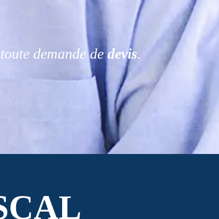
r toute demande de
devis
.
SCAL