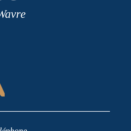
 Wavre
léphone