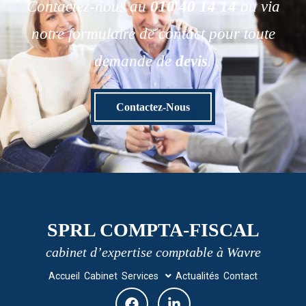
Contactez-nous au
010 40 14 14
ou via
notre formulaire de contact pour toute
demande de
devis
.
Contactez-Nous
SPRL COMPTA-FISCAL
cabinet d’expertise comptable à Wavre
Accueil
Cabinet
Services
Actualités
Contact