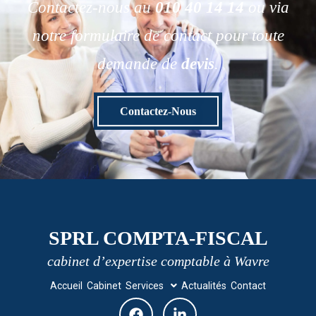
Contactez-nous au
010 40 14 14
ou via
notre formulaire de contact pour toute
demande de
devis
.
Contactez-Nous
SPRL COMPTA-FISCAL
cabinet d’expertise comptable à Wavre
Accueil
Cabinet
Services
Actualités
Contact