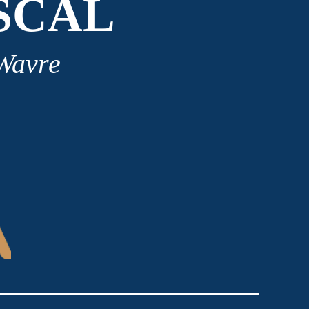
SCAL
 Wavre