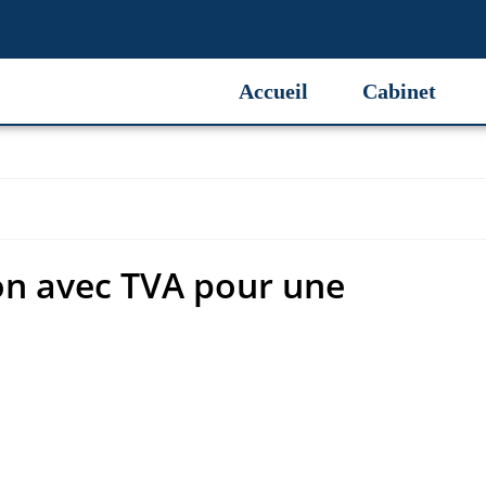
on avec TVA pour une parti
Accueil
Cabinet
on avec TVA pour une