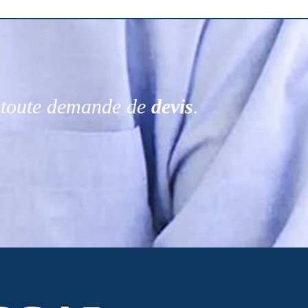
r toute demande de
devis
.