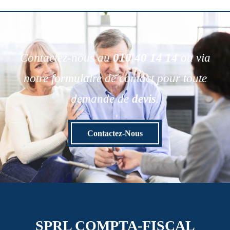
Contactez-nous au
010 40 14 14
ou via
notre formulaire de contact pour toute
demande de
devis
.
Contactez-Nous
SPRL COMPTA-FISCAL