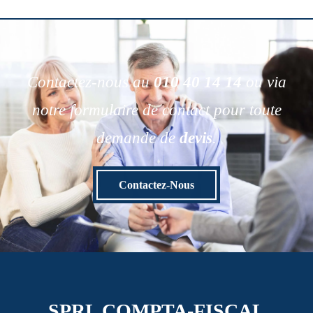
Contactez-nous au
010 40 14 14
ou via
notre formulaire de contact pour toute
demande de
devis
.
Contactez-Nous
SPRL COMPTA-FISCAL