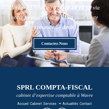
Contactez-nous au
010 40 14 14
ou via
notre formulaire de contact pour toute
demande de
devis
.
Contactez-Nous
SPRL COMPTA-FISCAL
cabinet d’expertise comptable à Wavre
Accueil
Cabinet
Services
Actualités
Contact